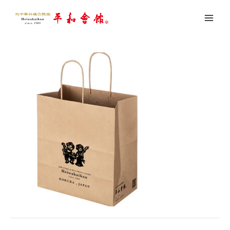
内
クラフト紙イメージ
容
を
コメントする
/ By
youseful
/
2024年3月1日
ス
キ
ッ
プ