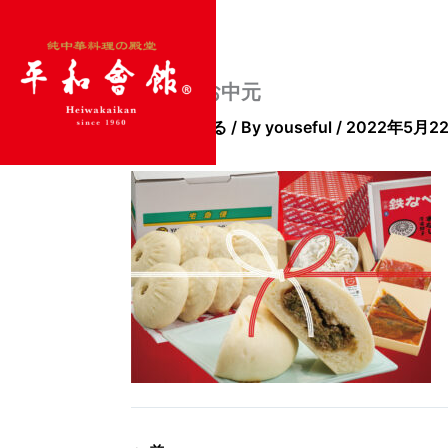
内
容
を
ス
200407_お中元
キ
コメントする
/ By
youseful
/
2022年5月2
ッ
プ