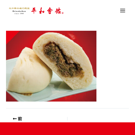
内
200513_オンライン_豚まん
容
を
コメントする
/ By
youseful
/
2022年5月22日
ス
キ
ッ
プ
前