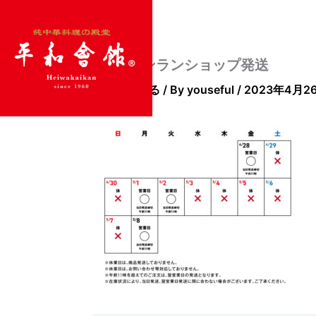
内
容
を
ス
2305_オンランショップ発送
キ
コメントする
/ By
youseful
/
2023年4月2
ッ
プ