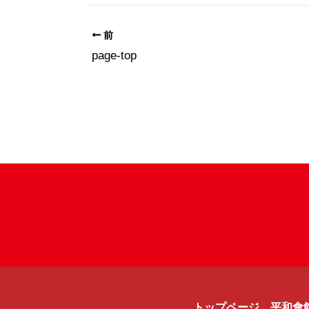
前
page-top
トップページ
平和會