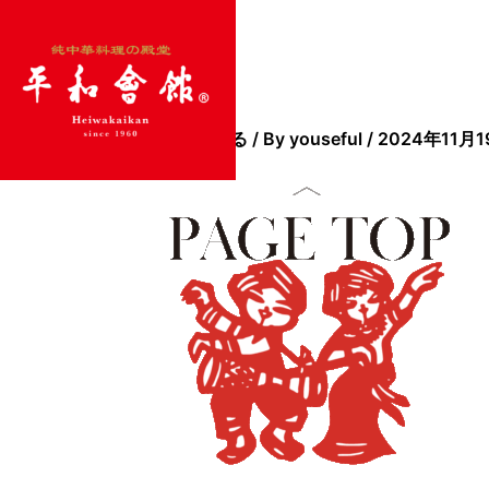
内
容
を
ス
page-top
キ
コメントする
/ By
youseful
/
2024年11月1
ッ
プ