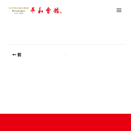
内
custom
容
を
コメントする
/ By
youseful
/
2018年8月9日
ス
キ
ッ
プ
前