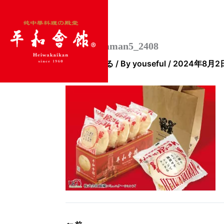
内
容
を
ス
item_butaman5_2408
キ
コメントする
/ By
youseful
/
2024年8月2
ッ
プ