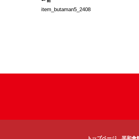
前
item_butaman5_2408
トップページ
平和會