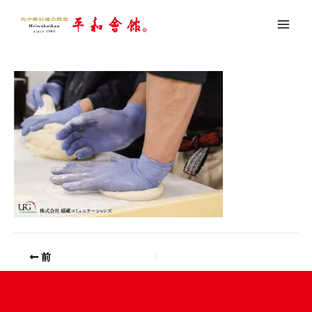
内
item_takanaman2
容
を
コメントする
/ By
youseful
/
2022年5月26日
ス
キ
ッ
プ
前