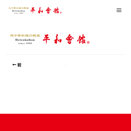
内
logo_sp
容
を
コメントする
/ By
youseful
/
2022年2月19日
ス
キ
ッ
プ
前